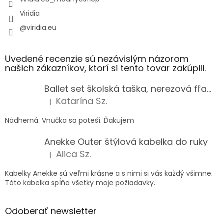
Viridia
@viridia.eu
Uvedené recenzie sú nezávislým názorom
našich zákazníkov, ktorí si tento tovar zakúpili.
Ballet set školská taška, nerezová fľaša a plný peračník s motívom baletky pre dievča
Katarína Sz.
|
Hodnotenie produktu je 5 z 5 hviezdičiek.
Nádherná. Vnučka sa poteší. Ďakujem
Anekke Outer štýlová kabelka do ruky
Alica Sz.
|
Hodnotenie produktu je 5 z 5 hviezdičiek.
Kabelky Anekke sú veľmi krásne a s nimi si vás každý všimne.
Táto kabelka spĺňa všetky moje požiadavky.
Odoberať newsletter