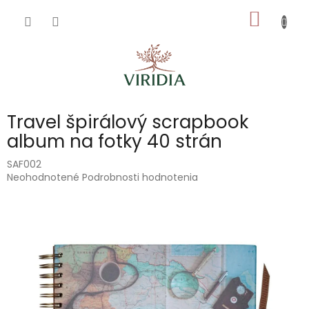
Prejsť
NÁKU
na
obsah
KOŠÍK
Travel špirálový scrapbook
album na fotky 40 strán
SAF002
Priemerné
Neohodnotené
Podrobnosti hodnotenia
hodnotenie
produktu
je
0,0
z
5
hviezdičiek.