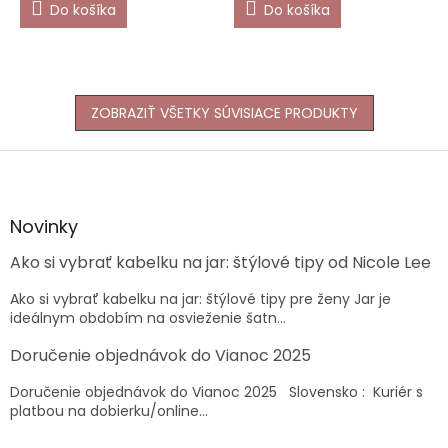
Do košíka
Do košíka
ZOBRAZIŤ VŠETKY SÚVISIACE PRODUKTY
Z
á
p
ä
Novinky
t
Ako si vybrať kabelku na jar: štýlové tipy od Nicole Lee
i
e
Ako si vybrať kabelku na jar: štýlové tipy pre ženy Jar je
ideálnym obdobím na osvieženie šatn...
Doručenie objednávok do Vianoc 2025
Doručenie objednávok do Vianoc 2025 Slovensko : Kuriér s
platbou na dobierku/online...