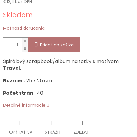
€12,11 bez DPH
Jednotková
Skladom
cena:
Možnosti doručenia
Pridať do košíka
Špirálový scrapbook/album na fotky s motívom
Travel.
Rozmer :
25 x 25 cm
Počet strán :
40
Detailné informácie
OPÝTAŤ SA
STRÁŽIŤ
ZDIEĽAŤ