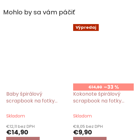
Mohlo by sa vám páčiť
Výpredaj
–33 %
€14,90
Baby špirálový
Kokonote špirálový
scrapbook na fotky
scrapbook na fotky
ružový 50 strán
Botanical s motívom
rastlín 40 strán
Skladom
Skladom
€12,11 bez DPH
€8,05 bez DPH
€14,90
€9,90