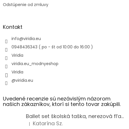
Odstúpenie od zmluvy
Kontakt
info
@
viridia.eu
0948436343 ( po - št od 10:00 do 16:00 )
Viridia
viridia.eu_modnyeshop
Viridia
@viridia.eu
Uvedené recenzie sú nezávislým názorom
našich zákazníkov, ktorí si tento tovar zakúpili.
Ballet set školská taška, nerezová fľaša a plný peračník s motívom baletky pre dievča
Katarína Sz.
|
Hodnotenie produktu je 5 z 5 hviezdičiek.