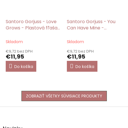
Santoro Gorjuss - Love
Santoro Gorjuss - You
Grows - Plastová fľaša
Can Have Mine -
500ml
Plastová fľaša 500ml
Skladom
Skladom
€9,72 bez DPH
€9,72 bez DPH
€11,95
€11,95
Do košíka
Do košíka
ZOBRAZIŤ VŠETKY SÚVISIACE PRODUKTY
Z
á
p