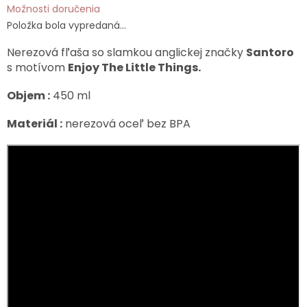
Možnosti doručenia
Položka bola vypredaná…
Nerezová fľaša so slamkou anglickej značky
Santoro
s motívom
Enjoy The Little Things.
Objem :
450 ml
Materiál :
nerezová oceľ
bez BPA