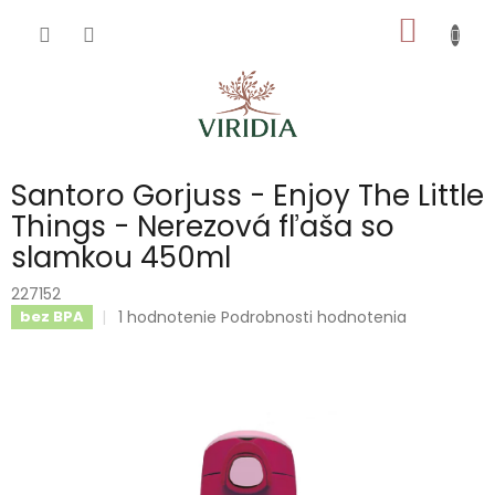
Prejsť
NÁKU
na
obsah
KOŠÍK
Santoro Gorjuss - Enjoy The Little
Things - Nerezová fľaša so
slamkou 450ml
227152
Priemerné
1 hodnotenie
Podrobnosti hodnotenia
bez BPA
hodnotenie
produktu
je
5,0
z
5
hviezdičiek.