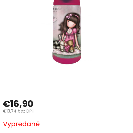
€16,90
€13,74 bez DPH
Jednotková
Vypredané
cena: