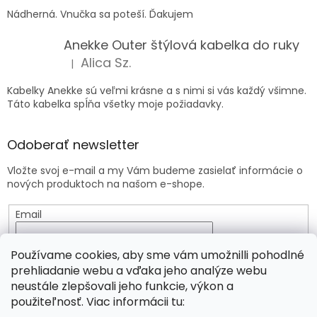
Nádherná. Vnučka sa poteší. Ďakujem
Anekke Outer štýlová kabelka do ruky
Alica Sz.
|
Hodnotenie produktu je 5 z 5 hviezdičiek.
Kabelky Anekke sú veľmi krásne a s nimi si vás každý všimne.
Táto kabelka spĺňa všetky moje požiadavky.
Odoberať newsletter
Vložte svoj e-mail a my Vám budeme zasielať informácie o
nových produktoch na našom e-shope.
Email
Vložením e-mailu súhlasíte s
podmienkami ochrany
Používame cookies, aby sme vám umožnilli pohodlné
osobných údajov
prehliadanie webu a vďaka jeho analýze webu
neustále zlepšovali jeho funkcie, výkon a
PRIHLÁSIŤ SA
použiteľnosť. Viac informácii tu: