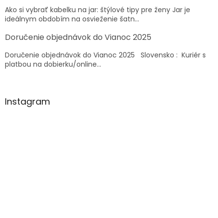
e
p
Ako si vybrať kabelku na jar: štýlové tipy pre ženy Jar je
r
ideálnym obdobím na osvieženie šatn...
v
k
Doručenie objednávok do Vianoc 2025
y
v
Doručenie objednávok do Vianoc 2025 Slovensko : Kuriér s
ý
platbou na dobierku/online...
p
i
s
u
Instagram