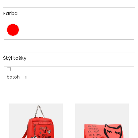
Farba
Štýl tašky
batoh
1
V
ý
p
i
s
p