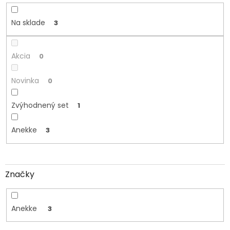
d
u
k
Na sklade
3
t
o
v
Akcia
0
Novinka
0
Zvýhodnený set
1
Anekke
3
Značky
Anekke
3