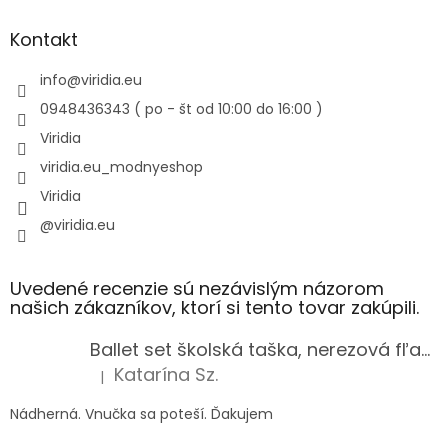
Kontakt
info
@
viridia.eu
0948436343 ( po - št od 10:00 do 16:00 )
Viridia
viridia.eu_modnyeshop
Viridia
@viridia.eu
Uvedené recenzie sú nezávislým názorom
našich zákazníkov, ktorí si tento tovar zakúpili.
Ballet set školská taška, nerezová fľaša a plný peračník s motívom baletky pre dievča
Katarína Sz.
|
Hodnotenie produktu je 5 z 5 hviezdičiek.
Nádherná. Vnučka sa poteší. Ďakujem