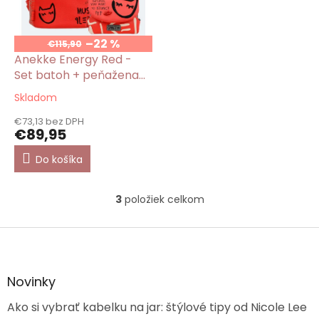
–22 %
€115,90
Anekke Energy Red -
Set batoh + peňažena
na mince
Skladom
Priemerné
hodnotenie
€73,13 bez DPH
produktu
€89,95
je
5,0
Do košíka
z
5
hviezdičiek.
3
položiek celkom
O
v
l
Z
á
á
d
p
a
ä
Novinky
c
t
i
Ako si vybrať kabelku na jar: štýlové tipy od Nicole Lee
i
e