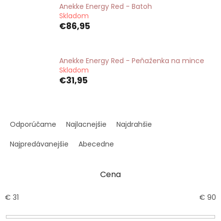
Anekke Energy Red - Batoh
Skladom
€86,95
Anekke Energy Red - Peňaženka na mince
Skladom
€31,95
R
a
Odporúčame
Najlacnejšie
Najdrahšie
d
e
Najpredávanejšie
Abecedne
n
i
Cena
e
p
r
€
31
€
90
o