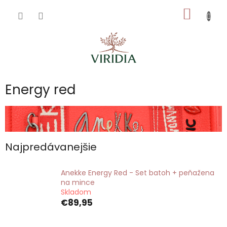
Prejsť
NÁKU
na
obsah
KOŠÍK
Energy red
Najpredávanejšie
Anekke Energy Red - Set batoh + peňažena
na mince
Skladom
€89,95