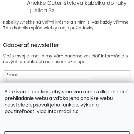
Anekke Outer štýlová kabelka do ruky
Alica Sz.
|
Hodnotenie produktu je 5 z 5 hviezdičiek.
Kabelky Anekke sú veľmi krásne a s nimi si vás každý všimne.
Táto kabelka spĺňa všetky moje požiadavky.
Odoberať newsletter
Vložte svoj e-mail a my Vám budeme zasielať informácie o
nových produktoch na našom e-shope.
Email
Vložením e-mailu súhlasíte s
podmienkami ochrany
Používame cookies, aby sme vám umožnilli pohodlné
osobných údajov
prehliadanie webu a vďaka jeho analýze webu
neustále zlepšovali jeho funkcie, výkon a
PRIHLÁSIŤ SA
použiteľnosť. Viac informácii tu: