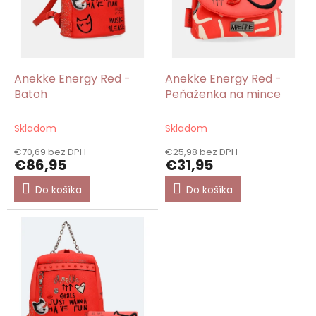
r
o
d
u
k
Anekke Energy Red -
Anekke Energy Red -
t
Batoh
Peňaženka na mince
o
v
Skladom
Skladom
€70,69 bez DPH
€25,98 bez DPH
€86,95
€31,95
Do košíka
Do košíka