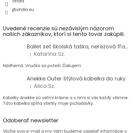
Viridia
@viridia.eu
Uvedené recenzie sú nezávislým názorom
našich zákazníkov, ktorí si tento tovar zakúpili.
Ballet set školská taška, nerezová fľaša a plný peračník s motívom baletky pre dievča
Katarína Sz.
|
Hodnotenie produktu je 5 z 5 hviezdičiek.
Nádherná. Vnučka sa poteší. Ďakujem
Anekke Outer štýlová kabelka do ruky
Alica Sz.
|
Hodnotenie produktu je 5 z 5 hviezdičiek.
Kabelky Anekke sú veľmi krásne a s nimi si vás každý všimne.
Táto kabelka spĺňa všetky moje požiadavky.
Odoberať newsletter
Vložte svoj e-mail a my Vám budeme zasielať informácie o