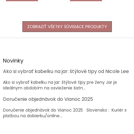
ZOBRAZIŤ VŠETKY SÚVISIACE PRODUKTY
Z
á
p
ä
Novinky
t
Ako si vybrať kabelku na jar: štýlové tipy od Nicole Lee
i
e
Ako si vybrať kabelku na jar: štýlové tipy pre ženy Jar je
ideálnym obdobím na osvieženie šatn...
Doručenie objednávok do Vianoc 2025
Doručenie objednávok do Vianoc 2025 Slovensko : Kuriér s
platbou na dobierku/online...