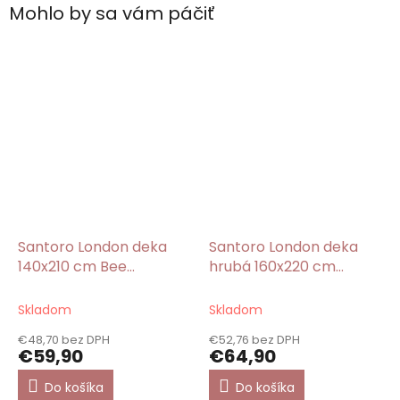
Mohlo by sa vám páčiť
Santoro London deka
Santoro London deka
140x210 cm Bee
hrubá 160x220 cm
Loved/Gorjuss
Garden/Gorjuss
Skladom
Skladom
€48,70 bez DPH
€52,76 bez DPH
€59,90
€64,90
Do košíka
Do košíka