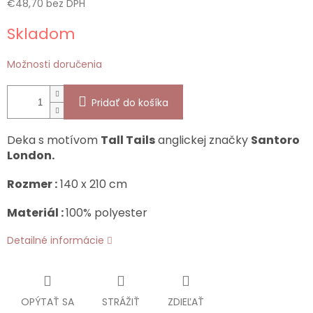
€48,70 bez DPH
Jednotková
Skladom
cena:
Možnosti doručenia
Pridať do košíka
Deka s motívom
Tall Tails
anglickej značky
Santoro
London.
R
ozmer :
140 x 210 cm
Materiál :
100% polyester
Detailné informácie
OPÝTAŤ SA
STRÁŽIŤ
ZDIEĽAŤ