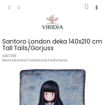
Prejsť
NÁKU
na
obsah
KOŠÍK
Santoro London deka 140x210 cm
Tall Tails/Gorjuss
SA07256
Priemerné
Neohodnotené
Podrobnosti hodnotenia
hodnotenie
produktu
je
0,0
z
5
hviezdičiek.