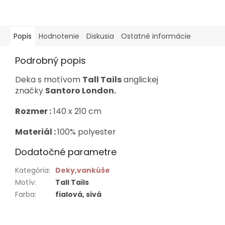
Popis
Hodnotenie
Diskusia
Ostatné informácie
Podrobný popis
Deka s motívom
Tall Tails
anglickej
značky
Santoro London.
R
ozmer :
140 x 210 cm
Materiál :
100% polyester
Dodatočné parametre
Kategória
:
Deky,vankúše
Motív
:
Tall Tails
Farba
:
fialová, sivá