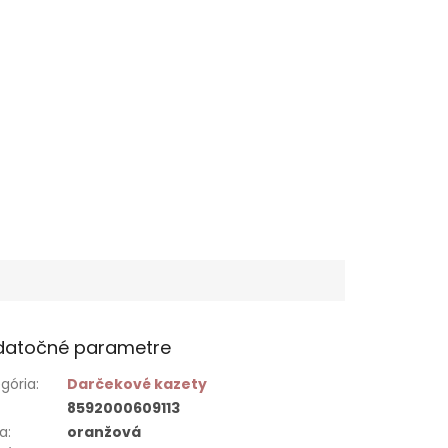
datočné parametre
gória
:
Darčekové kazety
8592000609113
ba
:
oranžová