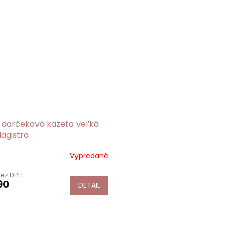
 darčeková kazeta veľká
agistra
Vypredané
bez DPH
90
DETAIL