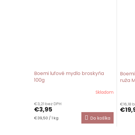
Boemi lufové mydlo broskyňa
Boemi
100g
ruža M
Skladom
€3,21 bez DPH
€16,18 
€3,95
€19,
Jednotková
€39,50 / 1 kg
Do košíka
cena: