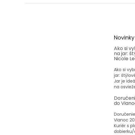
Z
á
p
ä
t
Novinky
i
e
Ako si v
na jar: š
Nicole L
Ako si vyb
jar: štýlo
Jar je id
na osvieže
Doručen
do Viano
Doručenie
Vianoc 20
Kuriér s p
dobierku/o