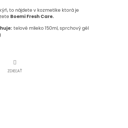
ň, to nájdete v kozmetike ktorá je
azete
Boemi Fresh Care.
huje:
telové mlieko 150ml, sprchový gél
g
ZDIEĽAŤ