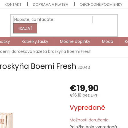
KONTAKT
DOPRAVA A PLATBA
OBCHODNÉ PODMIENKY
HĽADAŤ
načky
Kabelky,tašky
Módne doplnky
Móda
K
oemi darčeková kazeta broskyňa Boemi Fresh
roskyňa Boemi Fresh
20043
€19,90
€16,18 bez DPH
Jednotková
Vypredané
cena:
Možnosti doručenia
Položka bola vypredaná…