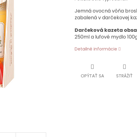
Jemná ovocná vôňa broský
zabalená v darčekovej k
Darčeková kazeta obsa
250ml a lufové mydlo 100
Detailné informácie
OPÝTAŤ SA
STRÁŽIŤ