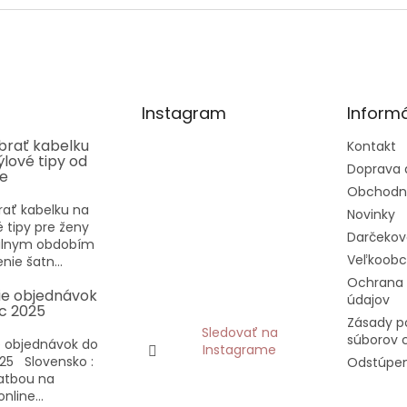
Instagram
Informá
ybrať kabelku
Kontakt
týlové tipy od
Doprava 
ee
Obchodn
rať kabelku na
Novinky
vé tipy pre ženy
Darčekov
eálnym obdobím
Veľkoob
nie šatn...
Ochrana
ie objednávok
údajov
c 2025
Zásady p
Sledovať na
súborov 
 objednávok do
Instagrame
25 Slovensko :
Odstúpen
latbou na
nline...