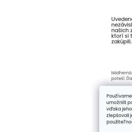
Uvedené
nezávi
našich 
ktorí si
zakúpili.
Nádherná.
poteší. Ď
Používame
umožnilli 
vďaka jeho
Kabelky A
zlepšovali 
krásne a s
každý vši
použiteľnos
kabelka s