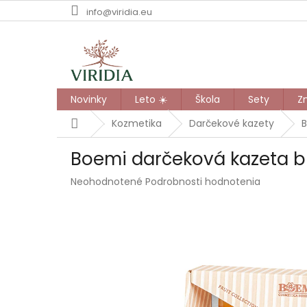
Prejsť
info@viridia.eu
na
obsah
Novinky
Leto ☀️
Škola
Sety
Z
Domov
Kozmetika
Darčekové kazety
B
Boemi darčeková kazeta b
Priemerné
Neohodnotené
Podrobnosti hodnotenia
hodnotenie
produktu
je
0,0
z
5
hviezdičiek.