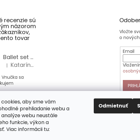
 recenzie sú
Odober
slým názorom
zákazníkov,
Vložte s
 tento tovar
o nových
Email
Ballet set školská taška, nerezová fľaša a plný peračník s motívom baletky pre dievča
Katarína Sz.
Vložení
|
Hodnotenie produktu je 5 z 5 hviezdičiek.
osobný
 Vnučka sa
akujem
PRIHL
Anekke Outer štýlová kabelka do ruky
 cookies, aby sme vám
Alica Sz.
|
Odmietnuť
Hodnotenie produktu je 5 z 5 hviezdičiek.
pohodlné prehliadanie webu a
 analýze webu neustále
nekke sú veľmi
jeho funkcie, výkon a
 nimi si vás
mne. Táto
ť. Viac informácii tu:
pĺňa všetky moje