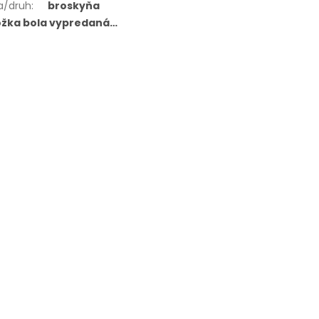
a/druh
:
broskyňa
ožka bola vypredaná…