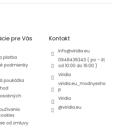
cie pre Vás
Kontakt
info
@
viridia.eu
a platba
0948436343 ( po - št
é podmienky
od 10:00 do 16:00 )
Viridia
á poukážka
viridia.eu_modnyesho
chod
p
 osobných
Viridia
@viridia.eu
oužívania
cookies
ie od zmluvy