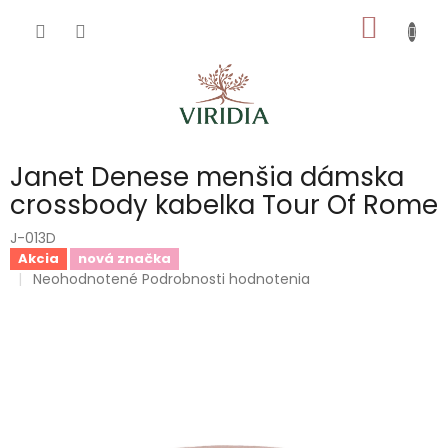
Prejsť
NÁKU
na
obsah
KOŠÍK
Janet Denese menšia dámska
crossbody kabelka Tour Of Rome
J-013D
Akcia
nová značka
Priemerné
Neohodnotené
Podrobnosti hodnotenia
hodnotenie
produktu
je
0,0
z
5
hviezdičiek.