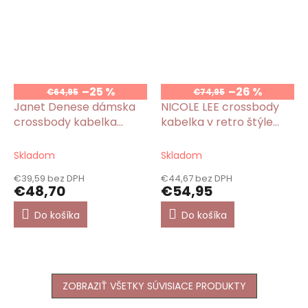
–25 %
–26 %
€64,95
€74,95
Janet Denese dámska
NICOLE LEE crossbody
crossbody kabelka
kabelka v retro štýle
Flower City
Stairway To Heaven
Skladom
Skladom
€39,59 bez DPH
€44,67 bez DPH
€48,70
€54,95
Do košíka
Do košíka
ZOBRAZIŤ VŠETKY SÚVISIACE PRODUKTY