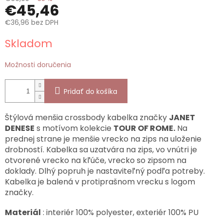
€45,46
€36,96 bez DPH
Jednotková
Skladom
cena:
Možnosti doručenia
Pridať do košíka
Štýlová menšia crossbody kabelka značky
JANET
DENESE
s motívom kolekcie
TOUR OF ROME.
Na
prednej strane je menšie vrecko na zips na uloženie
drobností. Kabelka sa uzatvára na zips, vo vnútri je
otvorené vrecko na kľúče, vrecko so zipsom na
doklady. Dlhý popruh je nastaviteľný podľa potreby.
Kabelka je balená v protiprašnom vrecku s logom
značky.
Materiál
: interiér 100% polyester, exteriér 100% PU