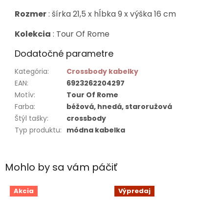
Rozmer
: šírka 21,5 x hĺbka 9 x výška 16 cm
Kolekcia
: Tour Of Rome
Dodatočné parametre
Kategória
:
Crossbody kabelky
EAN
:
6923262204297
Motív
:
Tour Of Rome
Farba
:
béžová, hnedá, staroružová
Štýl tašky
:
crossbody
Typ produktu
:
módna kabelka
Mohlo by sa vám páčiť
Akcia
Výpredaj