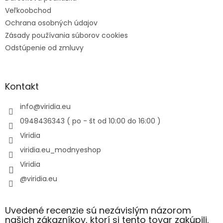
Veľkoobchod
Ochrana osobných údajov
Zásady používania súborov cookies
Odstúpenie od zmluvy
Kontakt
info
@
viridia.eu
0948436343 ( po - št od 10:00 do 16:00 )
Viridia
viridia.eu_modnyeshop
Viridia
@viridia.eu
Uvedené recenzie sú nezávislým názorom
našich zákazníkov, ktorí si tento tovar zakúpili.