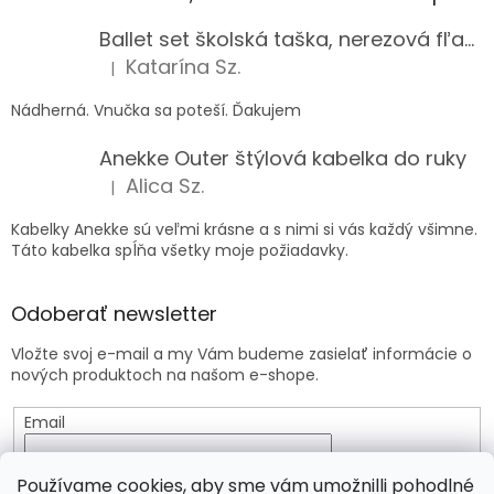
Ballet set školská taška, nerezová fľaša a plný peračník s motívom baletky pre dievča
Katarína Sz.
|
Hodnotenie produktu je 5 z 5 hviezdičiek.
Nádherná. Vnučka sa poteší. Ďakujem
Anekke Outer štýlová kabelka do ruky
Alica Sz.
|
Hodnotenie produktu je 5 z 5 hviezdičiek.
Kabelky Anekke sú veľmi krásne a s nimi si vás každý všimne.
Táto kabelka spĺňa všetky moje požiadavky.
Odoberať newsletter
Vložte svoj e-mail a my Vám budeme zasielať informácie o
nových produktoch na našom e-shope.
Email
Vložením e-mailu súhlasíte s
podmienkami ochrany
Používame cookies, aby sme vám umožnilli pohodlné
osobných údajov