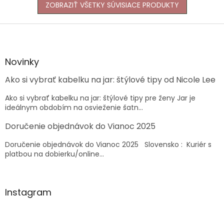
ZOBRAZIŤ VŠETKY SÚVISIACE PRODUKTY
Z
á
p
ä
Novinky
t
Ako si vybrať kabelku na jar: štýlové tipy od Nicole Lee
i
e
Ako si vybrať kabelku na jar: štýlové tipy pre ženy Jar je
ideálnym obdobím na osvieženie šatn...
Doručenie objednávok do Vianoc 2025
Doručenie objednávok do Vianoc 2025 Slovensko : Kuriér s
platbou na dobierku/online...
Instagram