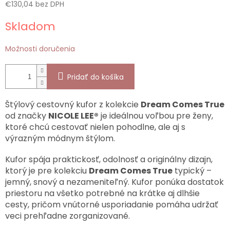
€130,04 bez DPH
Jednotková
Skladom
cena:
Možnosti doručenia
Pridať do košíka
Štýlový cestovný kufor z kolekcie
Dream Comes True
od značky
NICOLE LEE®
je ideálnou voľbou pre ženy,
ktoré chcú cestovať nielen pohodlne, ale aj s
výrazným módnym štýlom.
Kufor spája praktickosť, odolnosť a originálny dizajn,
ktorý je pre kolekciu
Dream Comes True
typický –
jemný, snový a nezameniteľný. Kufor ponúka dostatok
priestoru na všetko potrebné na krátke aj dlhšie
cesty, pričom vnútorné usporiadanie pomáha udržať
veci prehľadne zorganizované.