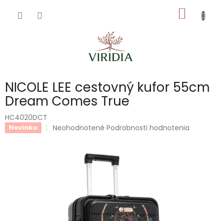
Prejsť
NÁKU
na
obsah
KOŠÍK
NICOLE LEE cestovný kufor 55cm
Dream Comes True
HC4020DCT
Priemerné
Neohodnotené
Podrobnosti hodnotenia
Novinka
hodnotenie
produktu
je
0,0
z
5
hviezdičiek.