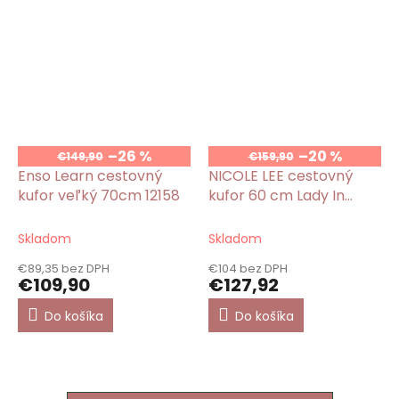
–26 %
–20 %
€149,90
€159,90
Enso Learn cestovný
NICOLE LEE cestovný
kufor veľký 70cm 12158
kufor 60 cm Lady In
Black
Skladom
Skladom
€89,35 bez DPH
€104 bez DPH
€109,90
€127,92
Do košíka
Do košíka