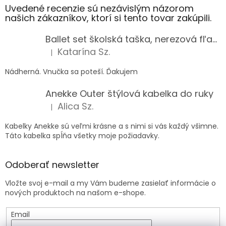
Uvedené recenzie sú nezávislým názorom
našich zákazníkov, ktorí si tento tovar zakúpili.
Ballet set školská taška, nerezová fľaša a plný peračník s motívom baletky pre dievča
Katarína Sz.
|
Hodnotenie produktu je 5 z 5 hviezdičiek.
Nádherná. Vnučka sa poteší. Ďakujem
Anekke Outer štýlová kabelka do ruky
Alica Sz.
|
Hodnotenie produktu je 5 z 5 hviezdičiek.
Kabelky Anekke sú veľmi krásne a s nimi si vás každý všimne.
Táto kabelka spĺňa všetky moje požiadavky.
Odoberať newsletter
Vložte svoj e-mail a my Vám budeme zasielať informácie o
nových produktoch na našom e-shope.
Email