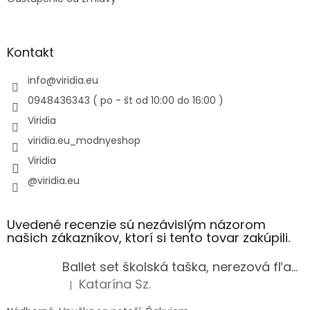
Kontakt
info
@
viridia.eu
0948436343 ( po - št od 10:00 do 16:00 )
Viridia
viridia.eu_modnyeshop
Viridia
@viridia.eu
Uvedené recenzie sú nezávislým názorom
našich zákazníkov, ktorí si tento tovar zakúpili.
Ballet set školská taška, nerezová fľaša a plný peračník s motívom baletky pre dievča
Katarína Sz.
|
Hodnotenie produktu je 5 z 5 hviezdičiek.