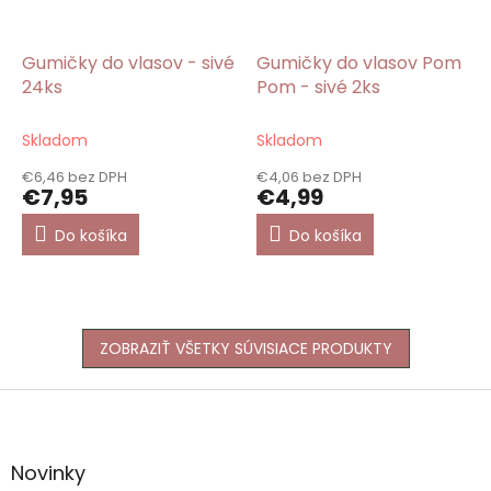
Gumičky do vlasov - sivé
Gumičky do vlasov Pom
24ks
Pom - sivé 2ks
Skladom
Skladom
€6,46 bez DPH
€4,06 bez DPH
€7,95
€4,99
Do košíka
Do košíka
ZOBRAZIŤ VŠETKY SÚVISIACE PRODUKTY
Z
á
p
ä
Novinky