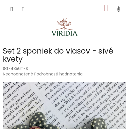
Prejsť
NÁKU
na
obsah
KOŠÍK
Set 2 sponiek do vlasov - sivé
kvety
SG-4356T-S
Priemerné
Neohodnotené
Podrobnosti hodnotenia
hodnotenie
produktu
je
0,0
z
5
hviezdičiek.