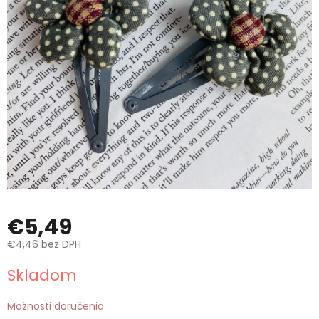
€5,49
€4,46 bez DPH
Jednotková
Skladom
cena:
Možnosti doručenia