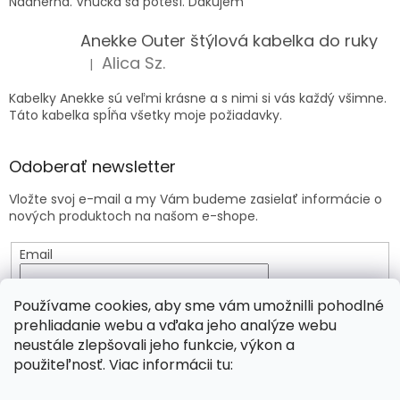
Nádherná. Vnučka sa poteší. Ďakujem
Anekke Outer štýlová kabelka do ruky
Alica Sz.
|
Hodnotenie produktu je 5 z 5 hviezdičiek.
Kabelky Anekke sú veľmi krásne a s nimi si vás každý všimne.
Táto kabelka spĺňa všetky moje požiadavky.
Odoberať newsletter
Vložte svoj e-mail a my Vám budeme zasielať informácie o
nových produktoch na našom e-shope.
Email
Vložením e-mailu súhlasíte s
podmienkami ochrany
Používame cookies, aby sme vám umožnilli pohodlné
osobných údajov
prehliadanie webu a vďaka jeho analýze webu
neustále zlepšovali jeho funkcie, výkon a
PRIHLÁSIŤ SA
použiteľnosť. Viac informácii tu: