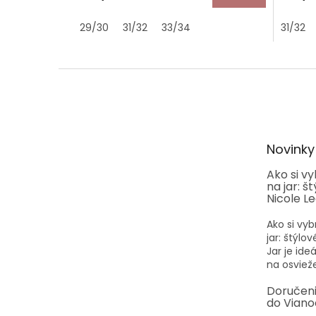
29/30
31/32
33/34
31/32
Z
á
p
ä
t
Novinky
i
e
Ako si v
na jar: š
Nicole L
Ako si vyb
jar: štýlo
Jar je id
na osvieže
Doručen
do Viano