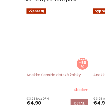
Výpredaj
Výpre
€9,95
–50
%
Anekke Seaside detské žabky
Anekk
Skladom
€3,98 bez DPH
€3,98 
€4,90
€4,9
DETAIL