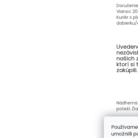
Doručenie
Vianoc 20
Kuriér s p
dobierku/o
Uvedené
nezávi
našich 
ktorí si
zakúpili.
Nádherná.
poteší. Ď
Používame
umožnilli 