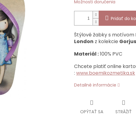
Možnosti doručenia
Pridať do ko
Štýlové žabky s motívom
London
z kolekcie
Gorju
Materiál :
100% PVC
Chcete platiť online karto
:
www.boemikozmetika.sk
Detailné informácie
OPÝTAŤ SA
STRÁŽIŤ