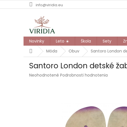
Prejsť
info@viridia.eu
na
obsah
Novinky
Leto ☀️
Škola
Sety
Z
Domov
Móda
Obuv
Santoro London de
Santoro London detské žab
Priemerné
Neohodnotené
Podrobnosti hodnotenia
hodnotenie
produktu
je
0,0
z
5
hviezdičiek.