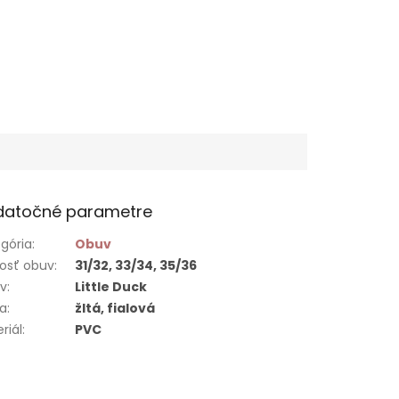
datočné parametre
gória
:
Obuv
osť obuv
:
31/32, 33/34, 35/36
ív
:
Little Duck
ba
:
žltá, fialová
riál
:
PVC