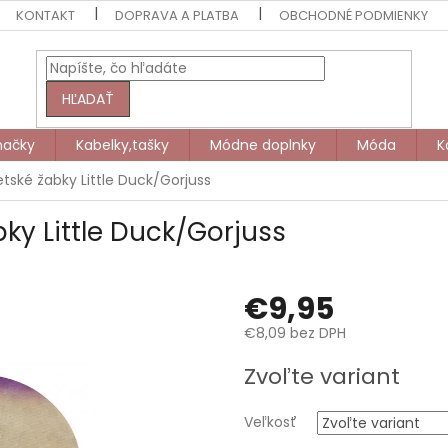
KONTAKT
DOPRAVA A PLATBA
OBCHODNÉ PODMIENKY
HĽADAŤ
načky
Kabelky,tašky
Módne doplnky
Móda
K
tské žabky Little Duck/Gorjuss
ky Little Duck/Gorjuss
€9,95
€8,09 bez DPH
Jednotková
Zvoľte variant
cena:
Veľkosť