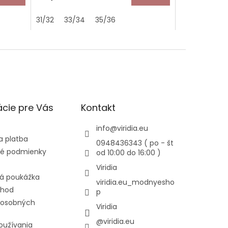
31/32
33/34
35/36
cie pre Vás
Kontakt
info
@
viridia.eu
a platba
0948436343 ( po - št
é podmienky
od 10:00 do 16:00 )
Viridia
á poukážka
viridia.eu_modnyesho
chod
p
 osobných
Viridia
@viridia.eu
oužívania