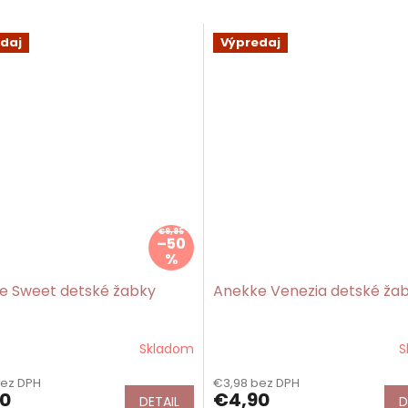
daj
Výpredaj
€9,95
–50
%
e Sweet detské žabky
Anekke Venezia detské ža
Skladom
S
bez DPH
€3,98 bez DPH
0
€4,90
DETAIL
D