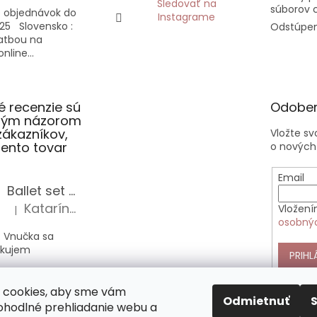
Sledovať na
súborov 
 objednávok do
Instagrame
25 Slovensko :
Odstúpen
latbou na
nline...
 recenzie sú
Odober
slým názorom
zákazníkov,
Vložte s
 tento tovar
o nových
Email
Ballet set školská taška, nerezová fľaša a plný peračník s motívom baletky pre dievča
Katarína Sz.
Vložení
|
Hodnotenie produktu je 5 z 5 hviezdičiek.
osobný
 Vnučka sa
akujem
PRIHL
Anekke Outer štýlová kabelka do ruky
 cookies, aby sme vám
Alica Sz.
|
Odmietnuť
Hodnotenie produktu je 5 z 5 hviezdičiek.
pohodlné prehliadanie webu a