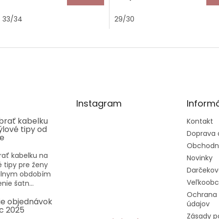
33/34
29/30
Instagram
Informá
ybrať kabelku
Kontakt
týlové tipy od
Doprava 
ee
Obchodn
rať kabelku na
Novinky
vé tipy pre ženy
Darčekov
eálnym obdobím
Veľkoob
nie šatn...
Ochrana
ie objednávok
údajov
c 2025
Zásady p