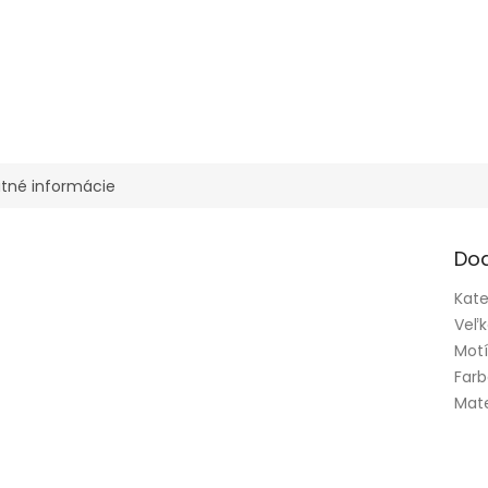
tné informácie
Do
Kate
Veľk
Mot
Far
Mate