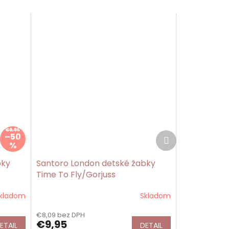
€9,95
Ďalší
–50
produkt
%
bky
Santoro London detské žabky
Time To Fly/Gorjuss
kladom
Skladom
€8,09 bez DPH
€9,95
ETAIL
DETAIL