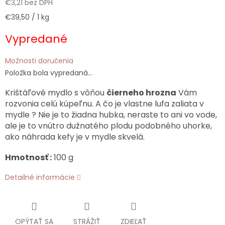
€3,21 bez DPH
Jednotková
€39,50 / 1 kg
cena:
Vypredané
Možnosti doručenia
Položka bola vypredaná…
Krištáľové mydlo s vôňou
čierneho hrozna
Vám
rozvonia celú kúpeľnu. A čo je vlastne lufa zaliata v
mydle ? Nie je to žiadna hubka, neraste to ani vo vode,
ale je to vnútro dužnatého plodu podobného uhorke,
ako náhrada kefy je v mydle skvelá.
Hmotnosť :
100 g
Detailné informácie
OPÝTAŤ SA
STRÁŽIŤ
ZDIEĽAŤ