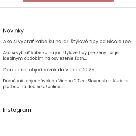
Z
á
p
ä
Novinky
t
Ako si vybrať kabelku na jar: štýlové tipy od Nicole Lee
i
e
Ako si vybrať kabelku na jar: štýlové tipy pre ženy Jar je
ideálnym obdobím na osvieženie šatn...
Doručenie objednávok do Vianoc 2025
Doručenie objednávok do Vianoc 2025 Slovensko : Kuriér s
platbou na dobierku/online...
Instagram