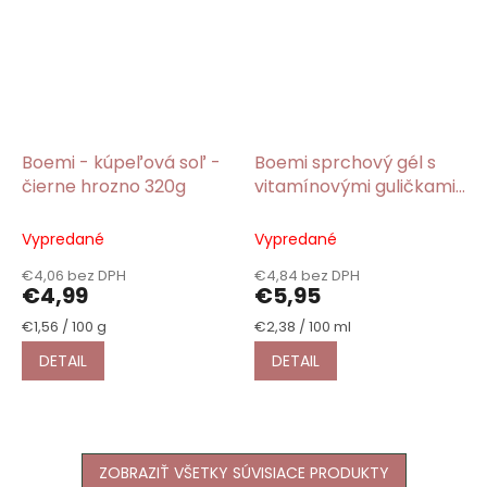
Boemi - kúpeľová soľ -
Boemi sprchový gél s
čierne hrozno 320g
vitamínovými guličkami
čierne hrozno 250ml
Vypredané
Vypredané
€4,06 bez DPH
€4,84 bez DPH
€4,99
€5,95
Jednotková
Jednotková
€1,56 / 100 g
€2,38 / 100 ml
cena:
cena:
DETAIL
DETAIL
ZOBRAZIŤ VŠETKY SÚVISIACE PRODUKTY