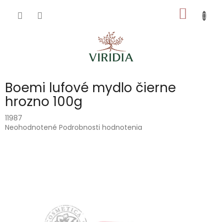
Prejsť
NÁKU
na
obsah
KOŠÍK
Boemi lufové mydlo čierne
hrozno 100g
11987
Priemerné
Neohodnotené
Podrobnosti hodnotenia
hodnotenie
produktu
je
0,0
z
5
hviezdičiek.