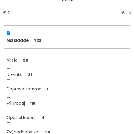
e
p
r
€
9
€
115
o
d
u
k
Na sklade
723
t
o
v
Akcia
99
Novinka
28
Doprava zdarma
1
Výpredaj
118
Opäť skladom
4
Zvýhodnený set
34