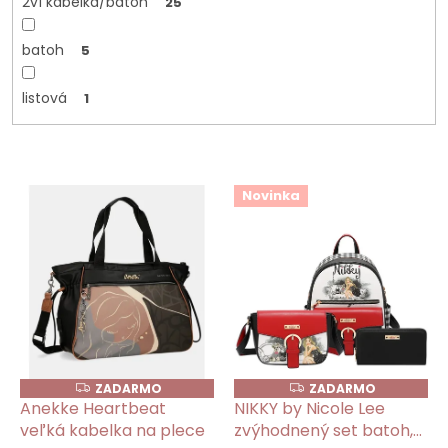
2v1 kabelka/batoh
25
batoh
5
listová
1
V
Novinka
ý
p
i
s
p
r
o
d
u
ZADARMO
ZADARMO
Z
Z
k
A
A
Anekke Heartbeat
NIKKY by Nicole Lee
D
D
t
veľká kabelka na plece
zvýhodnený set batoh,
A
A
R
R