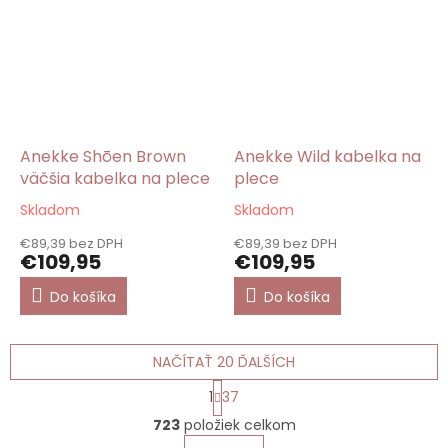
Anekke Shōen Brown
Anekke Wild kabelka na
väčšia kabelka na plece
plece
Skladom
Skladom
Priemerné
Priemerné
hodnotenie
hodnotenie
€89,39 bez DPH
€89,39 bez DPH
produktu
produktu
€109,95
€109,95
je
je
5,0
5,0
Do košíka
Do košíka
z
z
5
5
hviezdičiek.
hviezdičiek.
NAČÍTAŤ 20 ĎALŠÍCH
S
1
37
t
O
r
723
položiek celkom
v
á