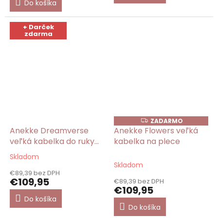
Do košíka
5
hviezdičiek.
+ Darček
zdarma
ZADARMO
Z
A
Anekke Dreamverse
Anekke Flowers veľká
D
veľká kabelka do ruky
kabelka na plece
A
R
2v1
M
Skladom
Priemerné
O
Skladom
hodnotenie
€89,39 bez DPH
produktu
€109,95
€89,39 bez DPH
je
€109,95
5,0
Do košíka
z
Do košíka
5