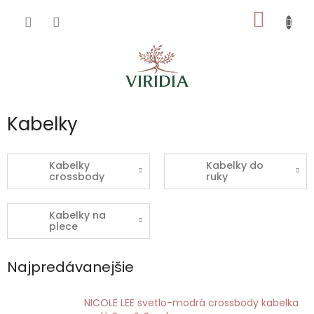
Prejsť
NÁKU
na
obsah
KOŠÍK
Kabelky
Kabelky
Kabelky do
crossbody
ruky
Kabelky na
plece
Najpredávanejšie
NICOLE LEE svetlo-modrá crossbody kabelka