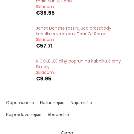
malá Sun & Sand
Skladom
€39,95
Janet Denese rozširujúca crossbody
kabelka s vreckami Tour Of Rome
Skladom
€57,71
NICOLE LEE dlhý popruh na kabelku čierny
Simply
Skladom
€9,95
R
a
Odporúčame
Najlacnejšie
Najdrahšie
d
e
Najpredávanejšie
Abecedne
n
i
Cena