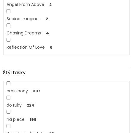
Angel From Above
2
Sabina Imagines
2
Chasing Dreams
4
Reflection Of Love
6
Štýl tašky
crossbody
307
do ruky
224
na plece
199