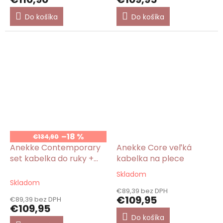
Do košíka
Do košíka
–18 %
€134,90
Anekke Contemporary
Anekke Core veľká
set kabelka do ruky +
kabelka na plece
pašmína
Skladom
Priemerné
Skladom
hodnotenie
€89,39 bez DPH
produktu
€109,95
€89,39 bez DPH
je
€109,95
5,0
Do košíka
z