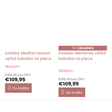
ZADARMO
Z
A
Anekke Mediterranean
Anekke Memories veľká
D
veľká kabelka na plece
kabelka na plece
A
R
M
Skladom
Priemerné
O
Skladom
hodnotenie
€89,39 bez DPH
produktu
€109,95
€89,39 bez DPH
je
€109,95
5,0
Do košíka
z
Do košíka
5
hviezdičiek.