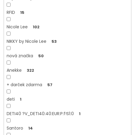
RFID
15
Nicole Lee
102
NIKKY by Nicole Lee
53
nová značka
50
Anekke
322
+ darček zdarma
57
deti
1
DETI40 ?V_DETI40:40:EUR:P:f!S1:0
1
Santoro
14