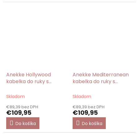
hviezdičiek.
Anekke Hollywood
Anekke Mediterranean
kabelka do ruky s
kabelka do ruky s
priehradkami
priehradkami
Skladom
Skladom
€89,39 bez DPH
€89,39 bez DPH
€109,95
€109,95
Do košíka
Do košíka