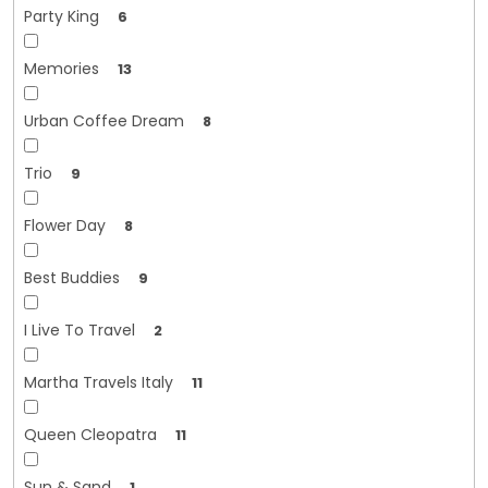
Party King
6
Memories
13
Urban Coffee Dream
8
Trio
9
Flower Day
8
Best Buddies
9
I Live To Travel
2
Martha Travels Italy
11
Queen Cleopatra
11
Sun & Sand
1