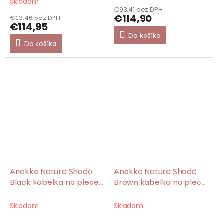
Skladom
hodnotenie
€93,41 bez DPH
produktu
€114,90
€93,46 bez DPH
je
€114,95
5,0
Do košíka
z
Do košíka
5
hviezdičiek.
Anekke Nature Shodō
Anekke Nature Shodō
Black kabelka na plece
Brown kabelka na plece
2v1 ♻️
2v1 ♻️
Skladom
Skladom