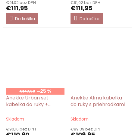
€91,02 bez DPH
€91,02 bez DPH
€111,95
€111,95
Do košíka
Do košíka
–25 %
€147,90
Anekke Urban set
Anekke Alma kabelka
kabelka do ruky +
do ruky s priehradkami
peňaženka veľká RFID
Skladom
Skladom
€90,16 bez DPH
€89,39 bez DPH
€110,90
€109,95