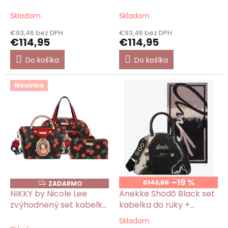
o
crossbody kabelka a
M
M
v
veľká peňaženka Angel
O
O
Skladom
Skladom
From Above
€93,46 bez DPH
€93,46 bez DPH
€114,95
€114,95
Do košíka
Do košíka
Novinka
–19 %
€142,90
ZADARMO
Z
A
NIKKY by Nicole Lee
Anekke Shodō Black set
D
zvýhodnený set kabelka,
kabelka do ruky +
A
R
menšia kabelka a veľká
pašmína
M
Skladom
Priemerné
peňaženka Cherry Lips
O